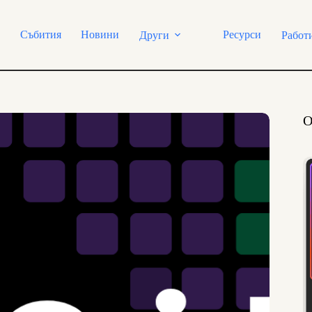
Събития
Новини
Ресурси
Други
Работ
О