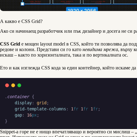
А какво е CSS Grid?
Ако си начинаещ разработчик или пък дизайнер и досега не си ра
CSS Grid
е мощен layout model в CSS, който ти позволява да по
редове и колони. Представи си го като
невидима мрежа
, върху 
искаш – както по хоризонталната, така и по вертикалната ос.
Ето и как изглежда CSS кода за един контейнер, който искаме да
.
container
{
display
:
grid
;
grid-template-columns
:
1
fr
1
fr
1
fr
;
gap
:
16
px
;
}
Snippet-a горе не е нищо впечатляващо и вероятно си мислиш – 