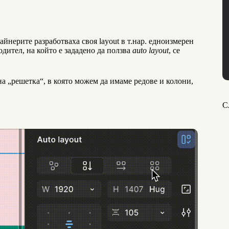
йнерите разработваха своя layout в т.нар. едноизмерен
одител, на който е зададено да ползва
auto layout
, се
на „решетка“, в която можем да имаме редове и колони,
С