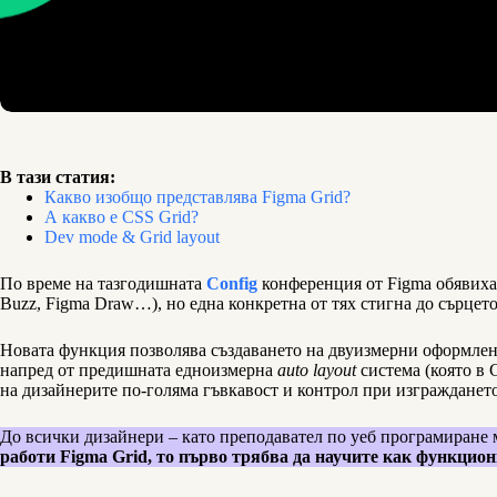
В тази статия:
Какво изобщо представлява Figma Grid?
А какво е CSS Grid?
Dev mode & Grid layout
По време на тазгодишната
Config
конференция от Figma обявиха е
Buzz, Figma Draw…), но една конкретна от тях стигна до сърцет
Новата функция позволява създаването на двуизмерни оформле
напред от предишната едноизмерна
auto layout
система (която в 
на дизайнерите по-голяма гъвкавост и контрол при изгражданет
До всички дизайнери – като преподавател по уеб програмиране м
работи Figma Grid, то първо трябва да научите как функцио