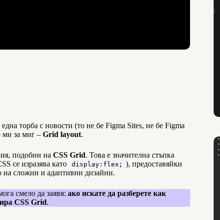
дна торба с новости (то не бе Figma Sites, не бе Figma
о ми за миг –
Grid layout
.
ния, подобни на
CSS Grid
. Това е значителна стъпка
CSS се изразява като
), предоставяйки
display:flex;
о на сложни и адаптивни дизайни.
ога смело да заявя:
ако искате да разберете как
нира CSS Grid
.