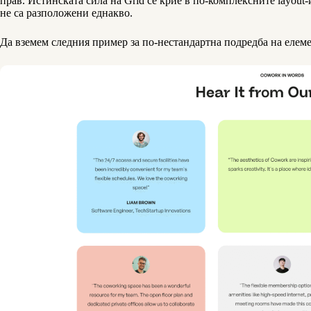
прав. Истинската сила на Grid се крие в по-комплексните layout-
не са разположени еднакво.
Да вземем следния пример за по-нестандартна подредба на елем