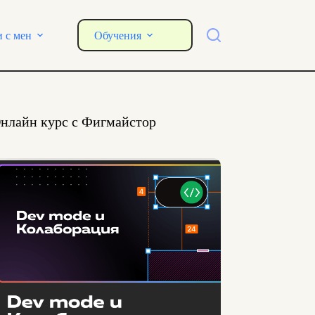
и с мен
Обучения
нлайн курс с Фигмайстор