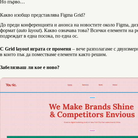
Но първо…
Какво изобщо представлява Figma Grid?
До преди конференцията и анонса на новостите около Figma, диза
формат (
auto layout
). Какво означава това? Всички елементи на р
подреждат в една посока, по една ос.
С Grid layout играта се променя
– вече разполагаме с двуизмер
в които пък да поместваме елементи както решим.
Забелязваш ли кое е ново?