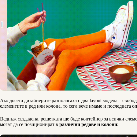
Ако досега дизайнерите разполагаха с два layout модела – свобод
елементите в ред или колона, то сега вече имаме и последната о
Веднъж създадена, решетката ще бъде контейнер за всички елемен
могат да се позиционират в
различни редове и колони
: