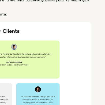
и и тогава, когато искаме да имаме решетка, чийто деца
енти: