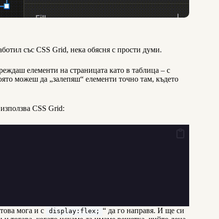
ботил със CSS Grid, нека обясня с прости думи.
дреждаш елементи на страницата като в таблица – с
която можеш да „залепяш“ елементи точно там, където
 използва CSS Grid:
„това мога и с
“ да го направя. И ще си
display:flex;