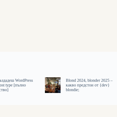
създадеш WordPress
Blond 2024, blonder 2025 –
ost type [пълно
какво предстои от {dev}
ство]
blondie;