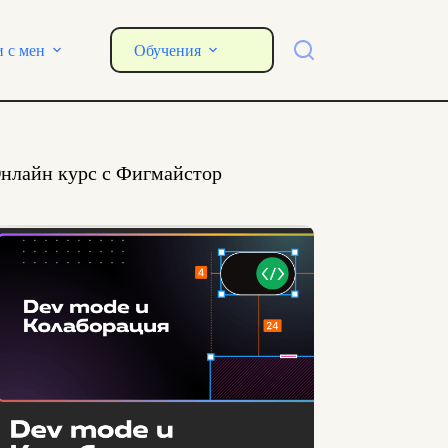
и с мен
Обучения
нлайн курс с Фигмайстор