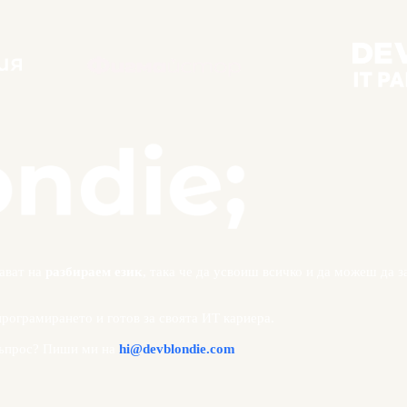
ават на
разбираем език
, така че да усвоиш всичко и да можеш да 
програмирането и готов за своята ИТ кариера.
 въпрос? Пиши ми на
hi@devblondie.com