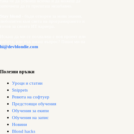
така че да усвоиш всичко и да можеш да
започнеш да го прилагаш незабавно.
Stay blond
- бъди отворен за нови знания,
любопитен към света на програмирането и
готов за своята ИТ кариера.
Искаш да ми се похвалиш с нов проект или
работа, или пък имаш въпрос? Пиши ми на
hi@devblondie.com
Полезни връзки
Уроци и статии
Snippets
Ревюта на софтуер
Предстоящи обучения
Обучения за екипи
Обучения на запис
Новини
Blond hacks