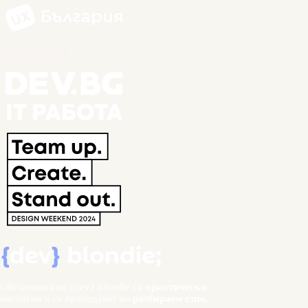
Обученията на {dev} blondie са
практически
насочени и се преподават на
разбираем език
,