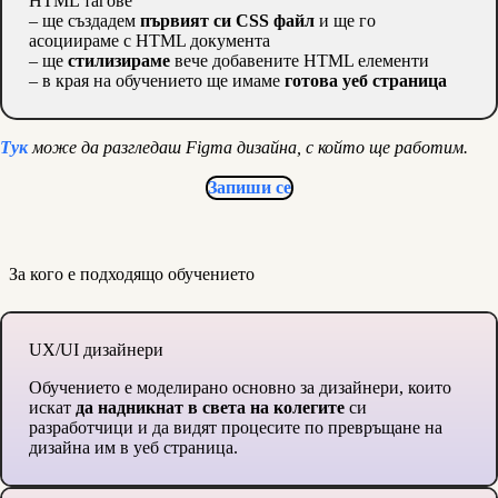
HTML тагове
– ще създадем
първият си CSS файл
и ще го
асоциираме с HTML документа
– ще
стилизираме
вече добавените HTML елементи
– в края на обучението ще имаме
готова уеб страница
Тук
може да разгледаш Figma дизайна, с който ще работим.
Запиши се
За кого е подходящо обучението
UX/UI дизайнери
Обучението е моделирано основно за дизайнери, които
искат
да надникнат в света на колегите
си
разработчици и да видят процесите по превръщане на
дизайна им в уеб страница.