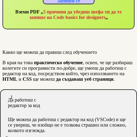
Запиши се
Вземи PDF „
5 причини да убедиш шефа ти да те
запише на Code basics for designers
„
Какво ще можеш да правиш след обучението
В края на това
практическо обучение
, освен, че ще разбираш
колегите си програмисти по-добре, ще умееш да работиш с
редактор на код, посредством който, чрез използването на
HTML
и
CSS
ще можеш
да създаваш уеб страници
.
1
Да работиш с
редактор за код
Ще можеш да работиш с редактор на код (VSCode) и ще
се увериш, че изобщо не е толкова страшно или сложно,
колкото изглежда.