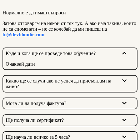
Нормално е да имаш въпроси
Затова отговарям на някои от тях тук. А ако има такива, които
не са споменати – не се колебай да ми пишеш на
hi@devblondie.com
Къде и кога ще се проведе това обучение?
Очаквай дати
Какво ще се случи ако не успея да присъствам на
живо?
Мога ли да получа фактура?
Ще получа ли сертификат?
Ще науча ли всичко за 5 часа?