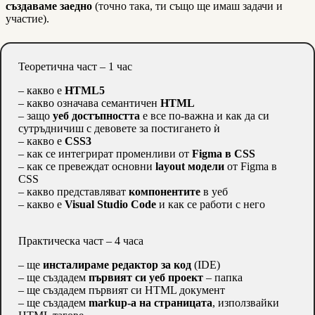
създаваме заедно
(точно така, ти също ще имаш задачи и
участие).
Теоретична част – 1 час
– какво е
HTML5
– какво означава семантичен
HTML
– защо
уеб достъпността
е все по-важна и как да си
сутръдничиш с девовете за постигането ѝ
– какво е
CSS3
– как се интегрират променливи от
Figma в CSS
– как се превеждат основни
layout модели
от Figma в
CSS
– какво представляват
компонентите
в уеб
– какво е
Visual Studio Code
и как се работи с него
Практическа част – 4 часа
– ще
инсталираме редактор за код
(IDE)
– ще създадем
първият си уеб проект
– папка
– ще създадем първият си HTML документ
– ще създадем
markup-a на страницата
, използвайки