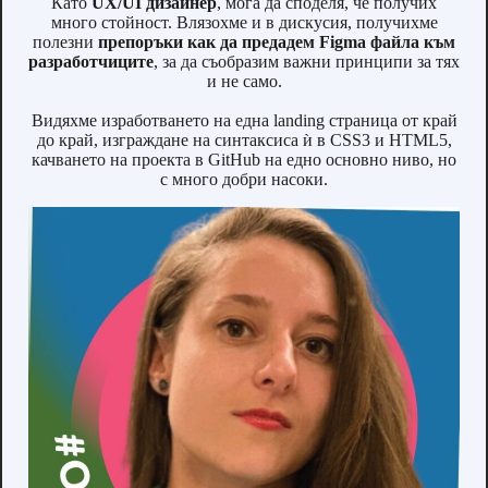
Като
UX/UI дизайнер
, мога да споделя, че получих
много стойност. Влязохме и в дискусия, получихме
полезни
препоръки как да предадем Figma файла към
разработчиците
, за да съобразим важни принципи за тях
и не само.
Видяхме изработването на една landing страница от край
до край, изграждане на синтаксиса ѝ в CSS3 и HTML5,
качването на проекта в GitHub на едно основно ниво, но
с много добри насоки.