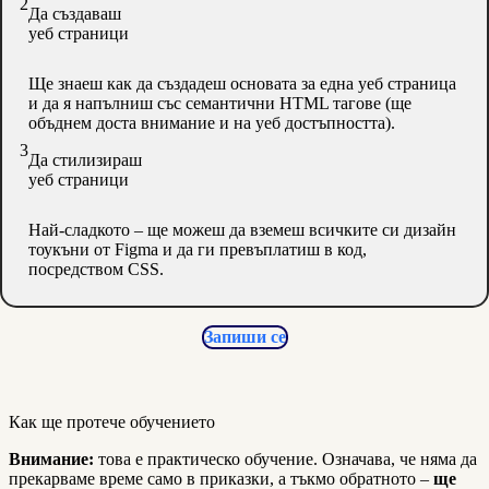
2
Да създаваш
уеб страници
Ще знаеш как да създадеш основата за една уеб страница
и да я напълниш със семантични HTML тагове (ще
объднем доста внимание и на уеб достъпността).
3
Да стилизираш
уеб страници
Най-сладкото – ще можеш да вземеш всичките си дизайн
тоукъни от Figma и да ги превъплатиш в код,
посредством CSS.
Запиши се
Как ще протече обучението
Внимание:
това е практическо обучение. Означава, че няма да
прекарваме време само в приказки, а тъкмо обратното –
ще