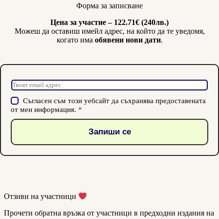
Форма за записване
Цена за участие – 122.71€ (240лв.)
Можеш да оставиш имейл адрес, на който да те уведомя,
когато има
обявени нови дати
.
*
E
G
m
D
G
Съгласен съм този уебсайт да съхранява предоставената
a
P
D
от мен информация.
*
i
R
P
l
A
R
Запиши се
*
g
A
r
g
e
r
e
e
m
e
e
m
n
Отзиви на участници
e
t
n
Прочети обратна връзка от участници в предходни издания на
t