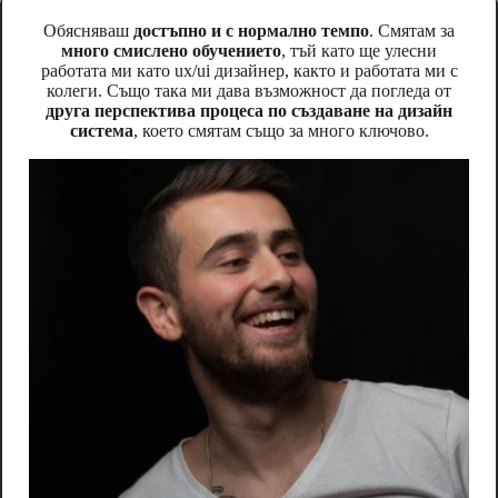
Обясняваш
достъпно и с нормално темпо
. Смятам за
много смислено обучението
, тъй като ще улесни
работата ми като ux/ui дизайнер, както и работата ми с
колеги. Също така ми дава възможност да погледа от
друга перспектива процеса по създаване на дизайн
система
, което смятам също за много ключово.