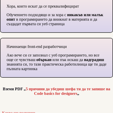
Хора, които искат да се преквалифицират
Обучението подходящо и за хора с
никакъв или малък
опит
в програмирането да вникнат в материята и да
създадат първата си уеб страница
Начинаещи front-end разработчици
Ако вече си се запознал с уеб програмирането, но все
още се чувстваш
объркан
или пък искаш да
надградиш
знанията си, то тази практическа работилница ще ти даде
пълната картинка
Вземи PDF „
5 причини да убедиш шефа ти да те запише на
Code basics for designers
„
Какво ще получиш