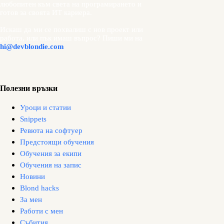
любопитен към света на програмирането и
готов за своята ИТ кариера.
Искаш да ми се похвалиш с нов проект или
работа, или пък имаш въпрос? Пиши ми на
hi@devblondie.com
Полезни връзки
Уроци и статии
Snippets
Ревюта на софтуер
Предстоящи обучения
Обучения за екипи
Обучения на запис
Новини
Blond hacks
За мен
Работи с мен
Събития