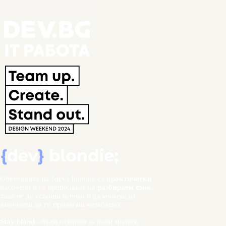
Обученията на {dev} blondie са
практически
насочени и се преподават на
разбираем език
,
така че да усвоиш всичко и да можеш да
започнеш да го прилагаш незабавно.
Stay blond
- бъди отворен за нови знания,