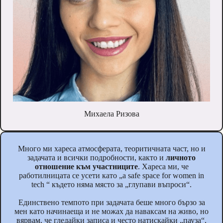
Михаела Ризова
Много ми хареса атмосферата, теоритичната част, но и
задачата и всички подробности, както и
личното
отношение към участниците
. Хареса ми, че
работилницата се усети като „а safe space for women in
tech “ където няма място за „глупави въпроси“.
Единствено темпото при задачата беше много бързо за
мен като начинаеща и не можах да наваксам на живо, но
вярвам, че гледайки записа и често натискайки „пауза“,