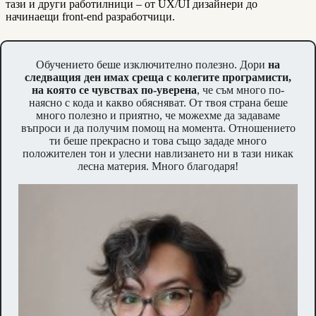
тази и други работилници – от UX/UI дизайнери до
*
начинаещи front-end разработчици.
Обучението беше изключително полезно. Дори
на
следващия ден имах среща с колегите програмисти,
на която се чувствах по-уверена
, че съм много по-
наясно с кода и какво обясняват. От твоя страна беше
много полезно и приятно, че можехме да задаваме
въпроси и да получим помощ на момента. Отношението
ти беше прекрасно и това също зададе много
положителен тон и улесни навлизането ни в тази никак
лесна материя. Много благодаря!