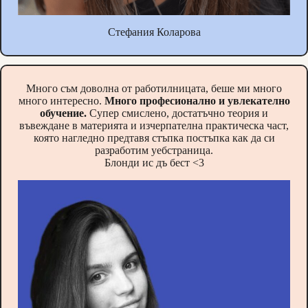
Стефания Коларова
Много съм доволна от работилницата, беше ми много
много интересно.
Много професионално и увлекателно
обучение.
Супер смислено, достатъчно теория и
въвеждане в материята и изчерпателна практическа част,
която нагледно предтавя стъпка постъпка как да си
разработим уебстраница.
Блонди ис дъ бест <3